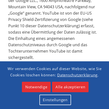
der Google LLC., 1600 Amphitheatre Parkway,
Mountain View, CA 94043 USA, nachfolgend nur
„Google“ genannt. YouTube ist von der EU-US
Privacy Shield-Zertifizierung von Google (siehe
Punkt 10 dieser Datenschutzerklärung) erfasst,
sodass eine Übermittlung der Daten zulässig ist.
Die Einhaltung eines angemessenen
Datenschutzniveaus durch Google und das
Tochterunternehmen YouTube ist damit
sichergestellt.
Wir nutzen YouTube im Zusammenhang mit der
Wir verwenden Cookies auf dieser Website, wie Sie
Funktion „Erweiterter Datenschutzmodus“, um
Cookies löschen können:
Datenschutzerklärung
.
Ihnen Videos anzeigen zu können.
Rechtsgrundlage ist Art. 6 Abs. 1 lit. f) DSGVO.
Notwendige
Alle akzeptieren
Unser berechtigtes Interesse liegt in der
Qualitätsverbesserung unseres Internetauftritts.
Einstellungen
Die Funktion „Erweiterter Datenschutzmodus“